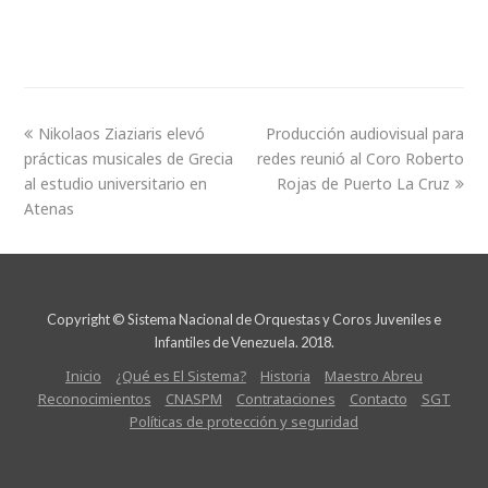
Nikolaos Ziaziaris elevó
Producción audiovisual para
prácticas musicales de Grecia
redes reunió al Coro Roberto
al estudio universitario en
Rojas de Puerto La Cruz
Atenas
Copyright © Sistema Nacional de Orquestas y Coros Juveniles e
Infantiles de Venezuela. 2018.
Inicio
¿Qué es El Sistema?
Historia
Maestro Abreu
Reconocimientos
CNASPM
Contrataciones
Contacto
SGT
Políticas de protección y seguridad