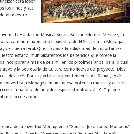
undizar esta labor
s los niños y sus
ado el maestro
cutivo de la Fundación Musical Simón Bolívar, Eduardo Méndez, la
d para continuar abonando la siembra de El Sistema en Monagas.
ó en tierra fértil. Que gracias a la solidaridad de importantes
uestro estado, multiplicaremos los beneficios que ofrece la
s incorporar a más de seis mil en los próximos años, para lo cual
ativo y la Secretaria de Cultura como líderes del proyecto. Dios
o”, destacó. Por su parte, el superintendente del Seniat, José
e convertirá a Monagas en una nueva potencia musical y cultural,
 como “una obra de un valor espiritual inalcanzable”. Dijo que
mbre lleno de amor”.
Sinfónica de la Juventud Monaguense “General José Tadeo Monagas”
del Primero y Cuarto Movimientos de la Sinfonía No. 4 de P.I.