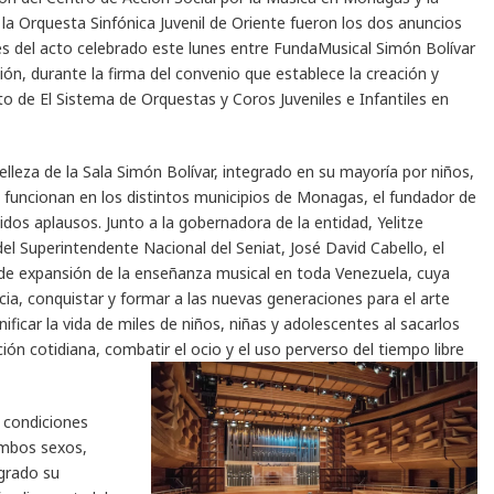
la Orquesta Sinfónica Juvenil de Oriente fueron los dos anuncios
 del acto celebrado este lunes entre FundaMusical Simón Bolívar
ión, durante la firma del convenio que establece la creación y
to de El Sistema de Orquestas y Coros Juveniles e Infantiles en
leza de la Sala Simón Bolívar, integrado en su mayoría por niños,
 funcionan en los distintos municipios de Monagas, el fundador de
idos aplausos. Junto a la gobernadora de la entidad, Yelitze
el Superintendente Nacional del Seniat, José David Cabello, el
 de expansión de la enseñanza musical en toda Venezuela, cuya
cia, conquistar y formar a las nuevas generaciones para el arte
ificar la vida de miles de niños, niñas y adolescentes al sacarlos
ción cotidiana, combatir el ocio y el uso perverso del tiempo libre
 condiciones
ambos sexos,
ogrado su