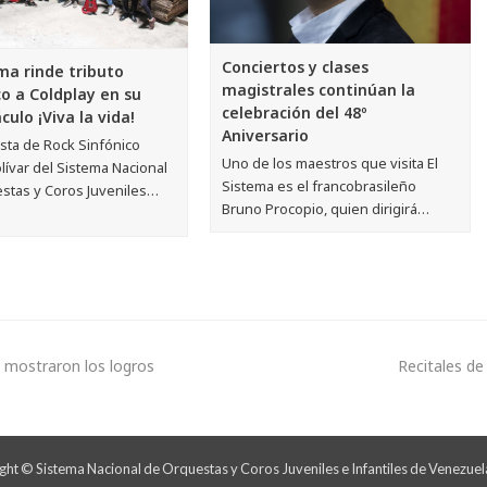
Conciertos y clases
ema rinde tributo
magistrales continúan la
co a Coldplay en su
celebración del 48º
ulo ¡Viva la vida!
Aniversario
sta de Rock Sinfónico
Uno de los maestros que visita El
ívar del Sistema Nacional
Sistema es el francobrasileño
stas y Coros Juveniles…
Bruno Procopio, quien dirigirá…
 mostraron los logros
Recitales de
ht © Sistema Nacional de Orquestas y Coros Juveniles e Infantiles de Venezuel