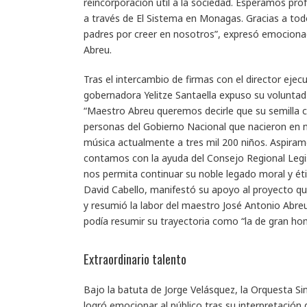
reincorporación útil a la sociedad. Esperamos prof
a través de El Sistema en Monagas. Gracias a todo
padres por creer en nosotros”, expresó emocion
Abreu.
Tras el intercambio de firmas con el director eje
gobernadora Yelitze Santaella expuso su volunta
“Maestro Abreu queremos decirle que su semilla cay
personas del Gobierno Nacional que nacieron en n
música actualmente a tres mil 200 niños. Aspiramo
contamos con la ayuda del Consejo Regional Legisl
nos permita continuar su noble legado moral y étic
David Cabello, manifestó su apoyo al proyecto qu
y resumió la labor del maestro José Antonio Abreu
podía resumir su trayectoria como “la de gran ho
Extraordinario talento
Bajo la batuta de Jorge Velásquez, la Orquesta 
logró emocionar al público tras su interpretación 