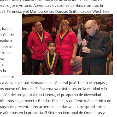
aestro José Antonio Abreu. Las ovaciones continuaron tras la
 José Terencio; y el Mambo de las Danzas Sinfónicas de West Side
, bajo la
ncón, de
bsoluto
 director
ntro de
 ya
io
y la
de siete
nica de la Juventud Monaguense “General José Tadeo Monagas”;
los nueve núcleos de El Sistema ya existentes en la entidad y la
eación del proyecto Alma Llanera; el programa de diversidad
iación musical, proyecto Bandas Escuela; y un Centro Académico de
agas de presentar los acuerdos legislativos correspondientes
ece aún más en la provincia El Sistema Nacional de Orquestas y