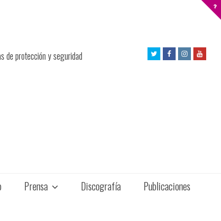
Twitter
Facebook
Instagram
Yout
as de protección y seguridad
Profile
Profile
Profile
Profil
o
Prensa
Discografía
Publicaciones