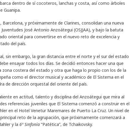
abarca dentro de sí cocoteros, lanchas y costa, así como árboles
de Guanipa.
tu, Barcelona, y próximamente de Clarines, consolidan una nueva
 Juventudes José Antonio Anzoátegui (OSJJAA), y bajo la batuta
ado oriental para convertirse en el nuevo reto de excelencia y
tado del país.
al, sin embargo, la gran distancia entre el norte y el sur del estado
 debe ensayar todos los días. Se decidió entonces hacer una que
zona costera del estado y otra que haga lo propio con los de la
empeña como el director musical y académico de El Sistema en el
 de dirección orquestal del oriente del país.
iente en actitud, talento y disciplina del Anzoátegui que mira al
des referencias juveniles que El Sistema comenzó a construir en el
ler en el Hotel Venetur Maremares de Puerto La Cruz. Un nivel de
l principal reto de la agrupación, que próximamente comenzará a
ahler y la
6º Sinfonía
“Patética”, de Tchaikovsky.