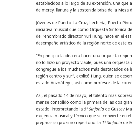
establecidos a lo largo de su extensión, una que 
de merey, llanura y la sostenida brisa de la Mesa 
Jóvenes de Puerto La Cruz, Lechería, Puerto Píri
iniciativa musical que como Orquesta Sinfónica de
del renombrado director Yuri Hung, nace en el est
desempeño artístico de la región norte de este es
“En principio la idea era hacer una orquesta region
no lo hizo un proyecto viable, pues una orquesta
congregue a los muchachos más destacados de la 
región centro y sur”, explicó Hung, quien se des
estado Anzoátegui, así como profesor de la cátedra
Así, el pasado 14 de mayo, el talento más sobresal
mar se consolidó como la primera de las dos gran
estado, interpretando la
5º Sinfonía
de Gustav Mah
exigencia musical y técnico que se convierte en e
preparar su próximo repertorio: la
1º Sinfonía
de M