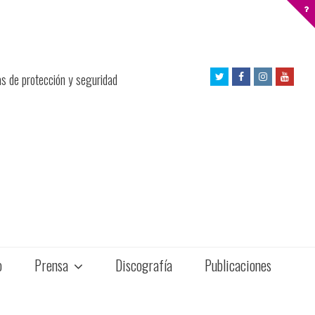
Twitter
Facebook
Instagram
Yout
as de protección y seguridad
Profile
Profile
Profile
Profil
o
Prensa
Discografía
Publicaciones