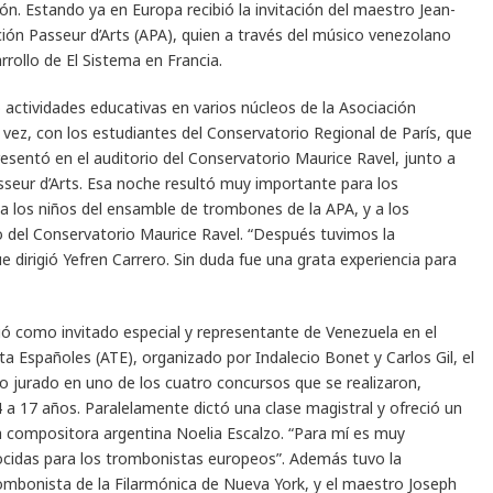
n. Estando ya en Europa recibió la invitación del maestro Jean-
ión Passeur d’Arts (APA), quien a través del músico venezolano
rrollo de El Sistema en Francia.
ó actividades educativas en varios núcleos de la Asociación
vez, con los estudiantes del Conservatorio Regional de París, que
esentó en el auditorio del Conservatorio Maurice Ravel, junto a
seur d’Arts. Esa noche resultó muy importante para los
a los niños del ensamble de trombones de la APA, y a los
del Conservatorio Maurice Ravel. “Después tuvimos la
 dirigió Yefren Carrero. Sin duda fue una grata experiencia para
ó como invitado especial y representante de Venezuela en el
 Españoles (ATE), organizado por Indalecio Bonet y Carlos Gil, el
mo jurado en uno de los cuatro concursos que se realizaron,
 a 17 años. Paralelamente dictó una clase magistral y ofreció un
la compositora argentina Noelia Escalzo. “Para mí es muy
ocidas para los trombonistas europeos”. Además tuvo la
ombonista de la Filarmónica de Nueva York, y el maestro Joseph