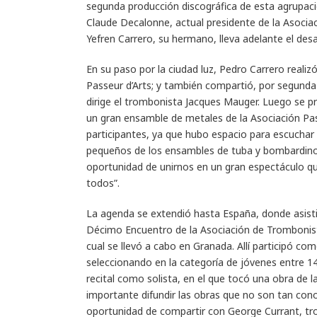
segunda producción discográfica de esta agrupació
Claude Decalonne, actual presidente de la Asociac
Yefren Carrero, su hermano, lleva adelante el desa
En su paso por la ciudad luz, Pedro Carrero realiz
Passeur d’Arts; y también compartió, por segunda 
dirige el trombonista Jacques Mauger. Luego se pr
un gran ensamble de metales de la Asociación Pas
participantes, ya que hubo espacio para escuchar 
pequeños de los ensambles de tuba y bombardino 
oportunidad de unirnos en un gran espectáculo que
todos”.
La agenda se extendió hasta España, donde asisti
Décimo Encuentro de la Asociación de Trombonista
cual se llevó a cabo en Granada. Allí participó co
seleccionando en la categoría de jóvenes entre 14
recital como solista, en el que tocó una obra de 
importante difundir las obras que no son tan con
oportunidad de compartir con George Currant, tr