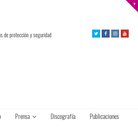
Twitter
Facebook
Instagram
Yout
as de protección y seguridad
Profile
Profile
Profile
Profil
o
Prensa
Discografía
Publicaciones