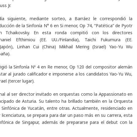
uss Jr
.
día siguiente, mediante sorteo, a Barráez le correspondió la
ducción de la
Sinfonía N° 6 en Si menor, Op 74, “Patética”
de Pyotr
ich Tchaikovsky. En esta ronda compitió con los directores
haniel Efthimiou (EE. UU./Finlandia), Taichi Fukumura ​​​​(EE.
/Japón), Linhan Cui (China) Mikhail Mering (Israel) Yao-Yu Wu
aña).
igió la
Sinfonía Nº 4 en Re menor, Op 120
del compositor alemán
ar al jurado calificador e imponerse a los candidatos Yao-Yu Wu,
ael (tercer lugar).
nal al ser director invitado en orquestas como la Appassionato en
incipado de Asturia. Su talento ha brillado también en la Orquesta
 Sinfónica de Yucatán, entre otras. Actualmente, residenciado en
 licenciatura, se prepara para dar un paso más en su carrera, esta
infónica de Singapur, además de prepararse para el debut con la