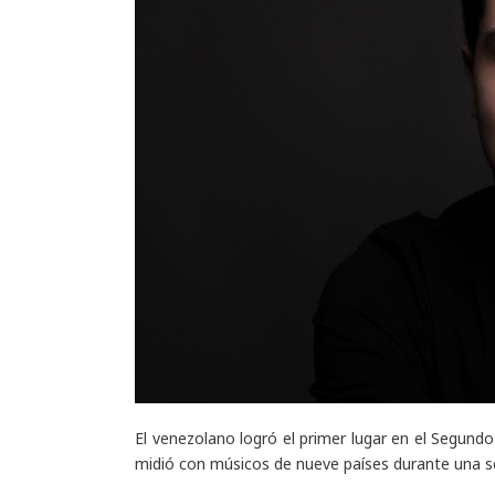
El venezolano logró el primer lugar en el Segund
midió con músicos de nueve países durante una 