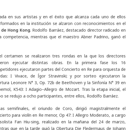
ada en sus artistas y en el éxito que alcanza cada uno de ellos
s formados en la institución se alzaron con reconocimientos en el
n de Hong Kong
. Rodolfo Barráez, destacado director radicado en
la competencia, mientras que el maestro Abner Padrino, ganó el
el certamen se realizaron tres rondas en la que los directores
ieron ejecutar distintas obras. En la primera fase los 16
petidores ejecutaron partes del
Concierto en Re para orquesta de
rdas: I Vivace,
de Ígor Stravinski; y por sorteo ejecutaron la
rtura Leonore N° 3, Op. 72b
de Beethoven y la
Sinfonía N° 39 en
bemol, K543: I Adagio–Allegro
de Mozart. Tras la etapa inicial, el
o se redujo a ocho participantes, entre ellos, Rodolfo Barráez.
las semifinales, el oriundo de Coro, dirigió magistralmente el
ierto para violín en Re menor, Op 47: I Allegro Moderato,
a cargo
 solista Fan Hiu-sing, realizado en la mañana del 24 de marzo,
ntras que en la tarde guió la
Obertura Die Fledermaus
de Johann