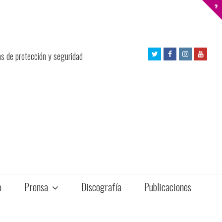
Twitter
Facebook
Instagram
Yout
as de protección y seguridad
Profile
Profile
Profile
Profil
o
Prensa
Discografía
Publicaciones