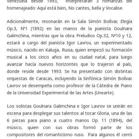
Venezuela desde 1993, interpretarán
3 romanzas
del
homenajeado:
Aquí está bien, No cantes, bella y Vocalise.
Adicionalmente, resonarán en la Sala Simón Bolívar,
Elegía
Op.3, Nº1
(1892) en las manos de la pianista Goulnara
Galimchina, mientras que la obra
Preludios Op.32, Nº10 y 12,
estará
a cargo del pianista Igor Lavrov, un experimentado
músico, nacido en Kaluga, Rusia, quien empezó su formación
musical a los cinco años en su ciudad natal, para luego
avanzar hacía nuevos horizontes que lo trajeron al país,
donde reside desde 1993. Se ha presentado con distintas
orquestas de Caracas, incluyendo la Sinfónica Simón Bolívar.
Lavrov se desempeña como profesor de la Cátedra de Piano
de la Universidad Experimental de las Artes (Unearte).
Los solistas Goulnara Galimchina e Igor Lavrov se unirán en
escena para desplegar sus talentos al tocar
Gloria,
una de las
6 piezas para piano a cuatro manos Op. 11 (1894),
del
músico, quien con sus obras formó parte de los
compositores del romanticismo ruso. Para algunos él cerró