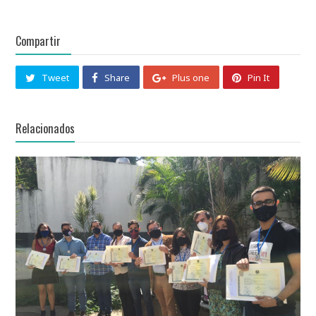
Compartir
Tweet
Share
Plus one
Pin It
Relacionados