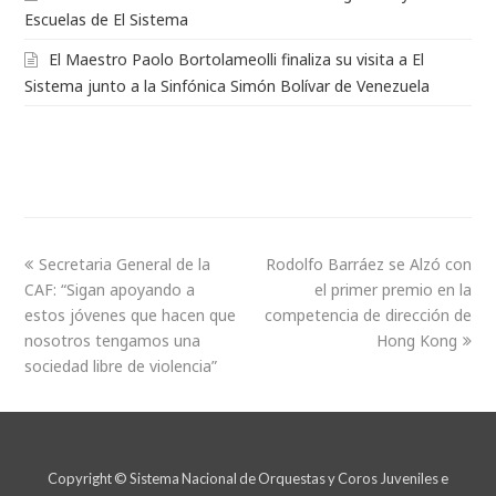
El Maestro Paolo Bortolameolli finaliza su visita a El
Sistema junto a la Sinfónica Simón Bolívar de Venezuela
Secretaria General de la
Rodolfo Barráez se Alzó con
CAF: “Sigan apoyando a
el primer premio en la
estos jóvenes que hacen que
competencia de dirección de
nosotros tengamos una
Hong Kong
sociedad libre de violencia”
Copyright © Sistema Nacional de Orquestas y Coros Juveniles e
Infantiles de Venezuela. 2018.
Inicio
¿Qué es El Sistema?
Historia
Maestro Abreu