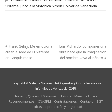
El Maestro Paolo Bortolameolli finaliza su visita a El
Sistema junto a la Sinfónica Simón Bolívar de Venezuela
Frank Gehry: Me emociona
Luis Pichardo: componer una
crear la sede de El Sistema
obra hace que la imaginación
en Barquisimeto
del hombre vaya al infinito
Copyright © Sistema Nacional de Orquestas y Coros Juveniles e
Infantiles de Venezuela. 2018.
Inicio
¿Qué es El Sistema?
Historia
Maestro Abreu
Reconocimientos
CNASPM
Contrataciones
Contacto
SGT
Políticas de protección y seguridad