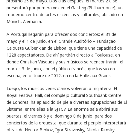
próximo 25 de mayo. Dos días después, el martes 27, se
presentará por primera vez en el Gasteig (Philharmonie), un
moderno centro de artes escénicas y culturales, ubicado en
Múnich, Alemania.
A Portugal llegarán para ofrecer dos conciertos: el 31 de
mayo y el 1 de junio, en el Grande Auditório – Fundaçao
Calouste Gulbenkian de Lisboa, que tiene una capacidad de
1228 espectadores. De ahí partirán directo a Toulouse, en
donde Christian Vásquez y sus músicos se reencontrarán, el
martes 3 de junio, con el público francés, que los vio en
escena, en octubre de 2012, en en la Halle aux Grains.
Luego, los músicos venezolanos volverán a Inglaterra. El
Royal Festival Hall, del complejo cultural Southbank Centre
de Londres, ha aplaudido de pie a diversas agrupaciones de El
Sistema, entre ellas a la SJTCV. La enorme sala abrirá sus
puertas, el viernes 6 y el domingo 8 de junio, para dos
conciertos de la orquesta, que durante el periplo interpretará
obras de Hector Berlioz, Igor Stravinsky, Nikolai Rimsky-