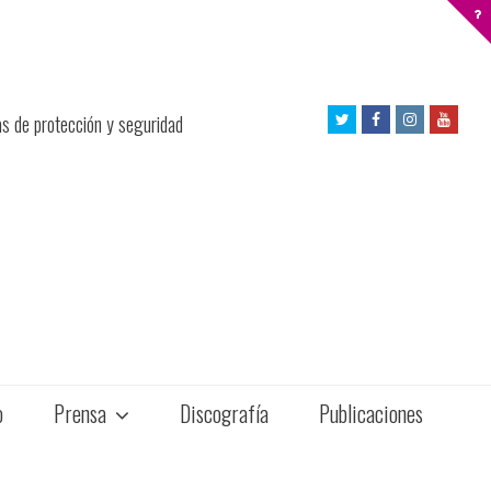
Twitter
Facebook
Instagram
Yout
as de protección y seguridad
Profile
Profile
Profile
Profil
o
Prensa
Discografía
Publicaciones