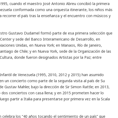
1995, cuando el maestro José Antonio Abreu concibió la primera
Venezuela conformada como una orquesta itinerante, los niños más
 recorrer el país tras la enseñanza y el encuentro con músicos y
aestro Gustavo Dudamel formó parte de esa primera selección que
Center y sede del Banco Interamericano de Desarrollo, en
 Naciones Unidas, en Nueva York; en Manaos, Río de Janeiro,
Santiago de Chile; y en Nueva York, sede de la Organización de las
 Cultura, donde fueron designados Artistas por la Paz; entre
 Infantil de Venezuela (1995, 2010, 2012 y 2015) han asumido
I en un concierto como parte de la segunda visita al país de Su
 de Gustav Mahler, bajo la dirección de Sir Simon Rattle; en 2013,
o dos conciertos con casa llena; y en 2015 prometen hacer lo
luego partir a Italia para presentarse por primera vez en la Scala
én celebra los “40 años tocando el sentimiento de un país” que