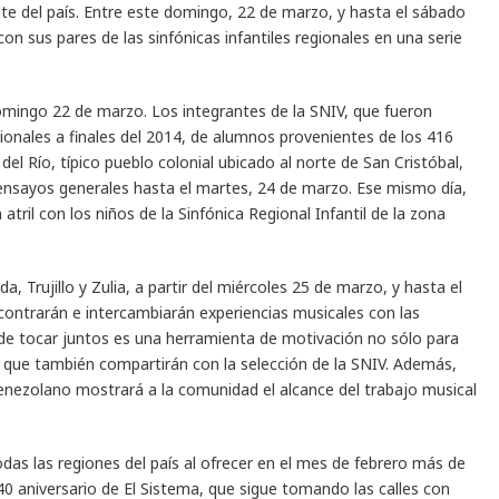
nte del país. Entre este domingo, 22 de marzo, y hasta el sábado
 sus pares de las sinfónicas infantiles regionales en una serie
domingo 22 de marzo. Los integrantes de la SNIV, que fueron
ionales a finales del 2014, de alumnos provenientes de los 416
del Río, típico pueblo colonial ubicado al norte de San Cristóbal,
 y ensayos generales hasta el martes, 24 de marzo. Ese mismo día,
atril con los niños de la Sinfónica Regional Infantil de la zona
 Trujillo y Zulia, a partir del miércoles 25 de marzo, y hasta el
ncontrarán e intercambiarán experiencias musicales con las
io de tocar juntos es una herramienta de motivación no sólo para
s que también compartirán con la selección de la SNIV. Además,
venezolano mostrará a la comunidad el alcance del trabajo musical
odas las regiones del país al ofrecer en el mes de febrero más de
40 aniversario de El Sistema, que sigue tomando las calles con