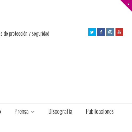
Twitter
Facebook
Instagram
Yout
as de protección y seguridad
Profile
Profile
Profile
Profil
o
Prensa
Discografía
Publicaciones