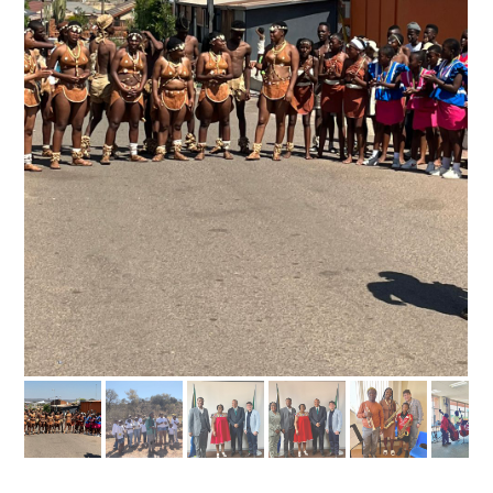
Compartir
Tweet
Share
Plus one
Pin It