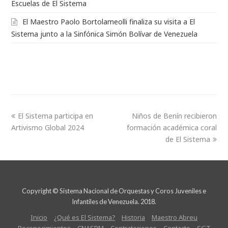
El Sistema participa en
Niños de Benín recibieron
Artivismo Global 2024
formación académica coral
de El Sistema
Copyright © Sistema Nacional de Orquestas y Coros Juveniles e
Infantiles de Venezuela. 2018.
Inicio
¿Qué es El Sistema?
Historia
Maestro Abreu
Reconocimientos
CNASPM
Contrataciones
Contacto
SGT
Políticas de protección y seguridad