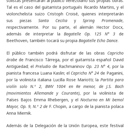
solistas presentarán al público venezolano sus propias obras.
Tal es el caso del guitarrista portugués Ricardo Martins, y el
violonchelista suizo Cristoph Croisé, quienes interpretarán
sus piezas
Santa Cecilia
y
Spring Promenade
,
respectivamente. Por su parte, el alemán Hector Docx,
además de interpretar la
Bagatelle Op. 125 N° 3
de
Beethoven, también tocará su propia
Bagatelle Echo Dance
.
El público también podrá disfrutar de las obras
Capricho
árabe
de Francisco Tárrega, por el guitarrista español David
Antigüedad; el
Preludio
de Rachmaninov
Op. 23 N
°
4
, por la
pianista francesa Luana Kaslin; el
Capricho N° 24
de Paganini,
por la violinista italiana Lucilla Rose Mariotti; la
Partita para
violín solo N.º 2, BWV 1004 en Re menor, de J.S. Bach
(movimientos Allemande y Courante)
, por la violinista de
Países Bajos Emma Rhebergen, y el
Nocturno en Mi bemol
Mayor, Op. 9, N.º 2 de
F. Chopin, a cargo de la pianista polaca
Anna Miernik.
Además de la Delegación de la Unión Europea, este festival