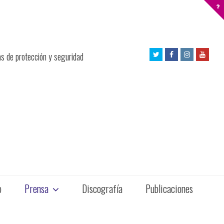
Twitter
Facebook
Instagram
Yout
as de protección y seguridad
Profile
Profile
Profile
Profil
o
Prensa
Discografía
Publicaciones