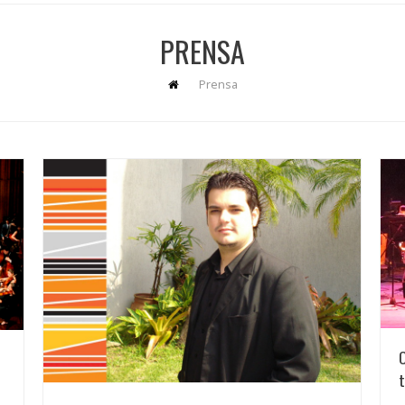
PRENSA
Prensa
O
t