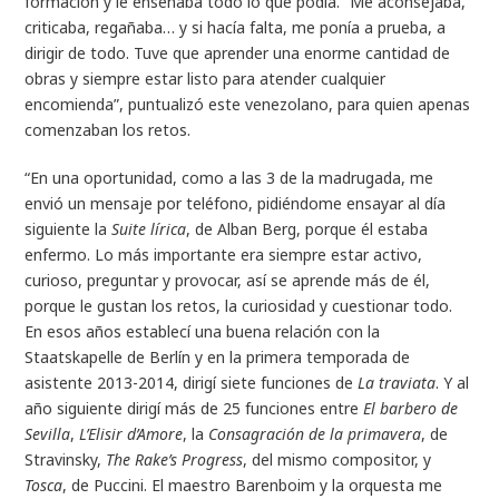
formación y le enseñaba todo lo que podía. “Me aconsejaba,
criticaba, regañaba… y si hacía falta, me ponía a prueba, a
dirigir de todo. Tuve que aprender una enorme cantidad de
obras y siempre estar listo para atender cualquier
encomienda”, puntualizó este venezolano, para quien apenas
comenzaban los retos.
“En una oportunidad, como a las 3 de la madrugada, me
envió un mensaje por teléfono, pidiéndome ensayar al día
siguiente la
Suite lírica
, de Alban Berg, porque él estaba
enfermo. Lo más importante era siempre estar activo,
curioso, preguntar y provocar, así se aprende más de él,
porque le gustan los retos, la curiosidad y cuestionar todo.
En esos años establecí una buena relación con la
Staatskapelle de Berlín y en la primera temporada de
asistente 2013-2014, dirigí siete funciones de
La traviata
. Y al
año siguiente dirigí más de 25 funciones entre
El barbero de
Sevilla
,
L’Elisir d’Amore
, la
Consagración de la primavera
, de
Stravinsky,
The Rake’s Progress
, del mismo compositor, y
Tosca
, de Puccini. El maestro Barenboim y la orquesta me