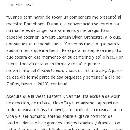
dijo entre risas.
“Cuando terminaron de tocar, un compañero me presentó al
maestro Barenboim. Durante la conversación se enteró que
mi madre es de origen sirio-armenio, y me preguntó si
deseaba tocar en la West-Eastern Divan Orchestra, a lo que,
por supuesto, respondí que sí. Y además me dijo que para la
audición tenía que ir a Berlín. Pero para mi sorpresa me pidió
que tocara en ese momento en su camerino y así lo hice. Por
suerte todavía estaba en forma y toqué el primer
movimiento del
Concierto para violín
, de Tchaikovsky. A partir
de ese día formé parte de esa orquesta y pertenecí a ella por
7 años, hasta el 2013”, continuó.
Asegura que la West-Eastern Divan fue una escuela de violín,
de dirección, de música, filosofía y humanismo. “Aprendí de
todo, música al más alto nivel, la relación de la música con la
vida y el ser humano; aprendí sobre el grave conflicto del
Medio Oriente e hice grandes amigos israelíes y árabes. Con
estos últimos me identificaba mucho porque hablan el idioma