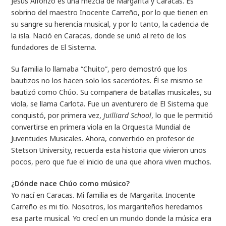
Jesús Alfonzo es una mezcla de Margarita y Caracas. Es
sobrino del maestro Inocente Carreño, por lo que tienen en
su sangre su herencia musical, y por lo tanto, la cadencia de
la isla. Nació en Caracas, donde se unió al reto de los
fundadores de El Sistema.
Su familia lo llamaba “Chuito”, pero demostró que los
bautizos no los hacen solo los sacerdotes. Él se mismo se
bautizó como Chúo
.
Su compañera de batallas musicales, su
viola, se llama Carlota. Fue un aventurero de El Sistema que
conquistó, por primera vez,
Juilliard School
, lo que le permitió
convertirse en primera viola en la Orquesta Mundial de
Juventudes Musicales. Ahora, convertido en profesor de
Stetson University, recuerda esta historia que vivieron unos
pocos, pero que fue el inicio de una que ahora viven muchos.
¿Dónde nace Chúo como músico?
Yo nací en Caracas. Mi familia es de Margarita. Inocente
Carreño es mi tío. Nosotros, los margariteños heredamos
esa parte musical. Yo crecí en un mundo donde la música era