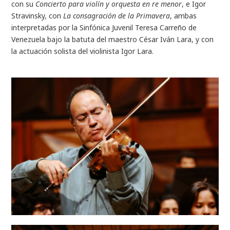
con su
Concierto para violín y orquesta en re menor
, e Igor
Stravinsky, con
La consagración de la Primavera
, ambas
interpretadas por la Sinfónica Juvenil Teresa Carreño de
Venezuela bajo la batuta del maestro César Iván Lara, y con
la actuación solista del violinista Igor Lara.