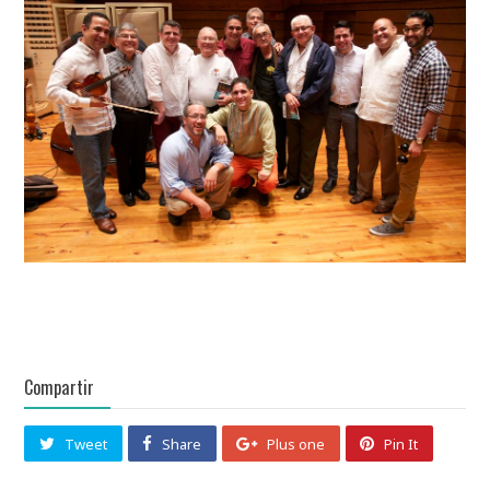
Compartir
Tweet
Share
Plus one
Pin It