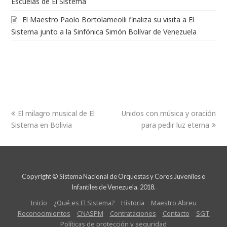
Escuelas de El Sistema
El Maestro Paolo Bortolameolli finaliza su visita a El
Sistema junto a la Sinfónica Simón Bolívar de Venezuela
El milagro musical de El
Unidos con música y oración
Sistema en Bolivia
para pedir luz eterna
Copyright © Sistema Nacional de Orquestas y Coros Juveniles e
Infantiles de Venezuela. 2018.
Inicio
¿Qué es El Sistema?
Historia
Maestro Abreu
Reconocimientos
CNASPM
Contrataciones
Contacto
SGT
Políticas de protección y seguridad