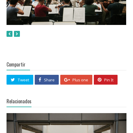
Compartir
Tweet
Share
Plus one
Pin It
Relacionados