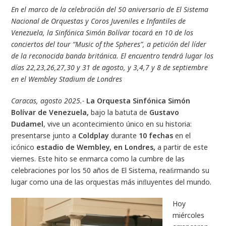
En el marco de la celebración del 50 aniversario de El Sistema
Nacional de Orquestas y Coros Juveniles e Infantiles de
Venezuela, la Sinfónica Simón Bolívar tocará en 10 de los
conciertos del tour “Music of the Spheres”, a petición del líder
de la reconocida banda británica. El encuentro tendrá lugar los
días 22,23,26,27,30 y 31 de agosto, y 3,4,7 y 8 de septiembre
en el Wembley Stadium de Londres
Caracas, agosto 2025.-
La Orquesta Sinfónica Simón
Bolívar de Venezuela,
bajo la batuta de
Gustavo
Dudamel
, vive un acontecimiento único en su historia:
presentarse junto a
Coldplay
durante
10 fechas
en el
icónico
estadio de Wembley, en Londres,
a partir de este
viernes. Este hito se enmarca como la cumbre de las
celebraciones por los 50 años de El Sistema, reaﬁrmando su
lugar como una de las orquestas más inﬂuyentes del mundo.
Hoy
miércoles