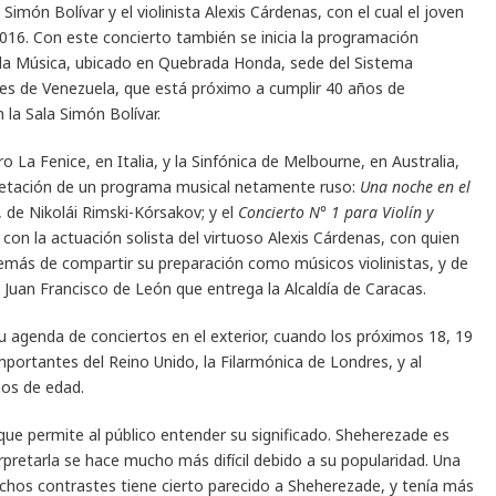
Simón Bolívar y el violinista Alexis Cárdenas, con el cual el joven
016. Con este concierto también se inicia la programación
or la Música, ubicado en Quebrada Honda, sede del Sistema
iles de Venezuela, que está próximo a cumplir 40 años de
 la Sala Simón Bolívar.
ro La Fenice, en Italia, y la Sinfónica de Melbourne, en Australia,
pretación de un programa musical netamente ruso:
Una noche en el
, de Nikolái Rimski-Kórsakov; y el
Concierto N° 1 para Violín y
á con la actuación solista del virtuoso Alexis Cárdenas, con quien
emás de compartir su preparación como músicos violinistas, y de
 Juan Francisco de León que entrega la Alcaldía de Caracas.
u agenda de conciertos en el exterior, cuando los próximos 18, 19
mportantes del Reino Unido, la Filarmónica de Londres, y al
ños de edad.
ue permite al público entender su significado. Sheherezade es
pretarla se hace mucho más difícil debido a su popularidad. Una
chos contrastes tiene cierto parecido a Sheherezade, y tenía más