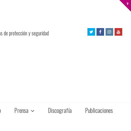
Twitter
Facebook
Instagram
Yout
as de protección y seguridad
Profile
Profile
Profile
Profil
o
Prensa
Discografía
Publicaciones