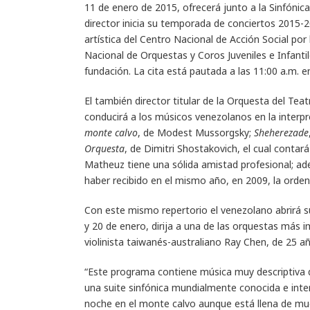
11 de enero de 2015, ofrecerá junto a la Sinfónica 
director inicia su temporada de conciertos 2015-2
artística del Centro Nacional de Acción Social p
Nacional de Orquestas y Coros Juveniles e Infant
fundación. La cita está pautada a las 11:00 a.m. en
El también director titular de la Orquesta del Teat
conducirá a los músicos venezolanos en la inter
monte calvo
, de Modest Mussorgsky;
Sheherezade
Orquesta
, de Dimitri Shostakovich, el cual contar
Matheuz tiene una sólida amistad profesional; ad
haber recibido en el mismo año, en 2009, la orden
Con este mismo repertorio el venezolano abrirá s
y 20 de enero, dirija a una de las orquestas más i
violinista taiwanés-australiano Ray Chen, de 25 a
“Este programa contiene música muy descriptiva q
una suite sinfónica mundialmente conocida e inter
noche en el monte calvo aunque está llena de mu