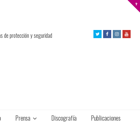
Twitter
Facebook
Instagram
Yout
as de protección y seguridad
Profile
Profile
Profile
Profil
o
Prensa
Discografía
Publicaciones