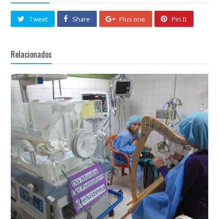
Tweet
Share
Plus one
Pin It
Relacionados