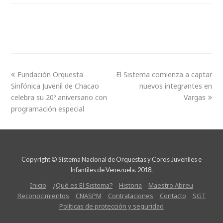
Fundación Orquesta
El Sistema comienza a captar
Sinfónica Juvenil de Chacao
nuevos integrantes en
celebra su 20º aniversario con
Vargas
programación especial
Copyright © Sistema Nacional de Orquestas y Coros Juveniles e
Infantiles de Venezuela. 2018.
Inicio
¿Qué es El Sistema?
Historia
Maestro Abreu
Reconocimientos
CNASPM
Contrataciones
Contacto
SGT
Políticas de protección y seguridad