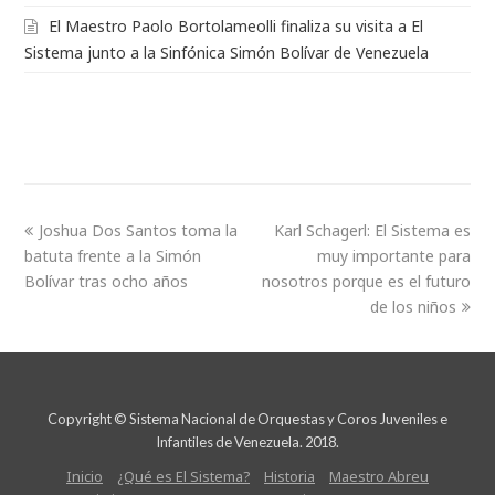
El Maestro Paolo Bortolameolli finaliza su visita a El
Sistema junto a la Sinfónica Simón Bolívar de Venezuela
Joshua Dos Santos toma la
Karl Schagerl: El Sistema es
batuta frente a la Simón
muy importante para
Bolívar tras ocho años
nosotros porque es el futuro
de los niños
Copyright © Sistema Nacional de Orquestas y Coros Juveniles e
Infantiles de Venezuela. 2018.
Inicio
¿Qué es El Sistema?
Historia
Maestro Abreu