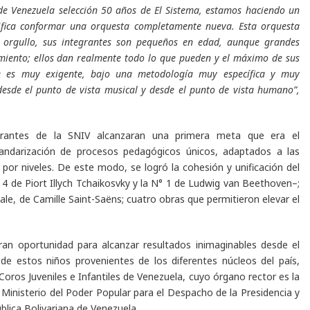
l de Venezuela selección 50 años de El Sistema, estamos haciendo un
nifica conformar una orquesta completamente nueva. Esta orquesta
n orgullo, sus integrantes son pequeños en edad, aunque grandes
imiento; ellos dan realmente todo lo que pueden y el máximo de sus
e es muy exigente, bajo una metodología muy específica y muy
desde el punto de vista musical y desde el punto de vista humano”,
grantes de la SNIV alcanzaran una primera meta que era el
andarización de procesos pedagógicos únicos, adaptados a las
por niveles. De este modo, se logró la cohesión y unificación del
° 4 de Piort Illych Tchaikosvky y la N° 1 de Ludwig van Beethoven–;
le, de Camille Saint-Saëns; cuatro obras que permitieron elevar el
an oportunidad para alcanzar resultados inimaginables desde el
e estos niños provenientes de los diferentes núcleos del país,
oros Juveniles e Infantiles de Venezuela, cuyo órgano rector es la
 Ministerio del Poder Popular para el Despacho de la Presidencia y
blica Bolivariana de Venezuela.