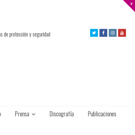
Twitter
Facebook
Instagram
Yout
as de protección y seguridad
Profile
Profile
Profile
Profil
o
Prensa
Discografía
Publicaciones