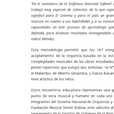
“En el seminario de la Sinfónica Nacional Infanti
trabajo muy especial de cohesión, de lo que sig
significa para El Sistema y para el país un gra
músicos en cuanto a sus habilidades y a su conoc
capacidades en este proceso de aprendizaje qu
definida, para alcanzar resultados inimaginables 
indicó Méndez.
Esta metodología permitió que los 167 inte
acoplamiento de la orquesta basada en la est
complejidades musicales de las obras estudiadas 
primer repertorio que incluyó dos sinfonías –la N
el Malambo, de Alberto Ginastera, y Danza Bacana
nivel artístico de los niños.
Estos encuentros educativos representan una gr
punto de vista musical y humano en cada uno d
integrantes del Sistema Nacional de Orquestas y C
Fundación Musical Simón Bolívar, ente adscrito al
Seguimiento de la Gestión de Gobierno de la Repú