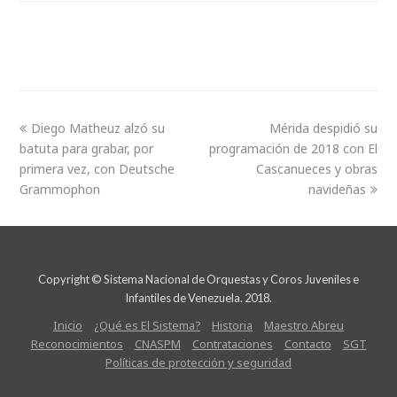
Diego Matheuz alzó su
Mérida despidió su
batuta para grabar, por
programación de 2018 con El
primera vez, con Deutsche
Cascanueces y obras
Grammophon
navideñas
Copyright © Sistema Nacional de Orquestas y Coros Juveniles e
Infantiles de Venezuela. 2018.
Inicio
¿Qué es El Sistema?
Historia
Maestro Abreu
Reconocimientos
CNASPM
Contrataciones
Contacto
SGT
Políticas de protección y seguridad