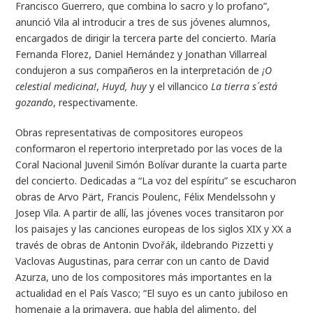
Francisco Guerrero, que combina lo sacro y lo profano”,
anunció Vila al introducir a tres de sus jóvenes alumnos,
encargados de dirigir la tercera parte del concierto. María
Fernanda Florez, Daniel Hernández y Jonathan Villarreal
condujeron a sus compañeros en la interpretación de
¡O
celestial medicina!
,
Huyd, huy
y el villancico
La tierra s´está
gozando
, respectivamente.
Obras representativas de compositores europeos
conformaron el repertorio interpretado por las voces de la
Coral Nacional Juvenil Simón Bolívar durante la cuarta parte
del concierto. Dedicadas a “La voz del espíritu” se escucharon
obras de Arvo Pärt, Francis Poulenc, Félix Mendelssohn y
Josep Vila. A partir de allí, las jóvenes voces transitaron por
los paisajes y las canciones europeas de los siglos XIX y XX a
través de obras de Antonin Dvořák, ildebrando Pizzetti y
Vaclovas Augustinas, para cerrar con un canto de David
Azurza, uno de los compositores más importantes en la
actualidad en el País Vasco; “El suyo es un canto jubiloso en
homenaje a la primavera, que habla del alimento, del