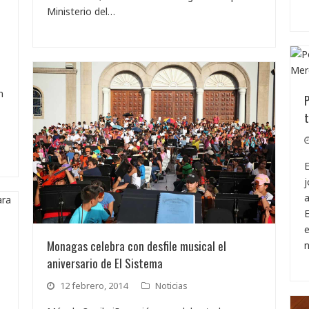
Ministerio del…
n
E
j
a
E
e
Monagas celebra con desfile musical el
n
aniversario de El Sistema
12 febrero, 2014
Noticias