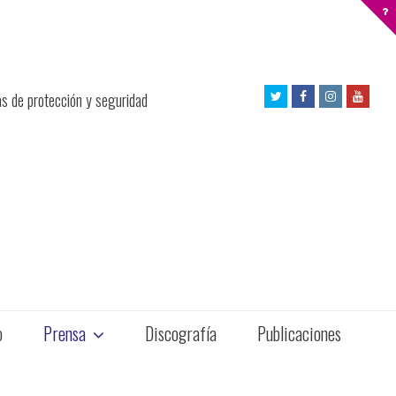
Twitter
Facebook
Instagram
Yout
as de protección y seguridad
Profile
Profile
Profile
Profil
o
Prensa
Discografía
Publicaciones