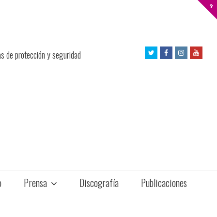
Twitter
Facebook
Instagram
Yout
as de protección y seguridad
Profile
Profile
Profile
Profil
o
Prensa
Discografía
Publicaciones