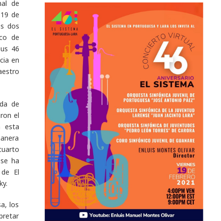
nal de
 19 de
os dos
ico de
sus 46
cia en
aestro
ada de
ron el
n esta
manera
 cuarto
 se ha
 de El
ky.
a, los
pretar