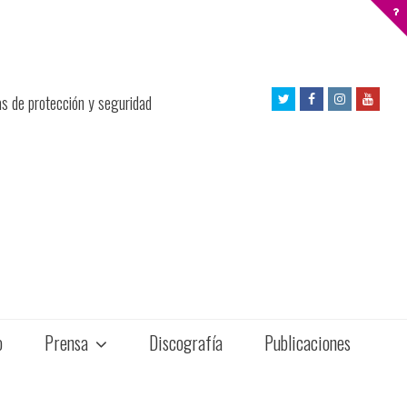
Twitter
Facebook
Instagram
Yout
as de protección y seguridad
Profile
Profile
Profile
Profil
o
Prensa
Discografía
Publicaciones