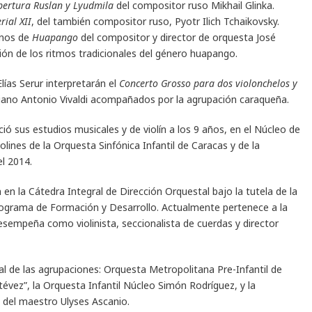
ertura Ruslan y Lyudmila
del compositor ruso Mikhail Glinka.
rial XII
, del también compositor ruso, Pyotr Ilich Tchaikovsky.
anos de
Huapango
del compositor y director de orquesta José
ción de los ritmos tradicionales del género huapango.
lías Serur interpretarán el
Concerto Grosso para dos violonchelos y
taliano Antonio Vivaldi acompañados por la agrupación caraqueña.
ició sus estudios musicales y de violín a los 9 años, en el Núcleo de
olines de la Orquesta Sinfónica Infantil de Caracas y de la
el 2014.
n en la Cátedra Integral de Dirección Orquestal bajo la tutela de la
ograma de Formación y Desarrollo. Actualmente pertenece a la
esempeña como violinista, seccionalista de cuerdas y director
l de las agrupaciones: Orquesta Metropolitana Pre-Infantil de
stévez”, la Orquesta Infantil Núcleo Simón Rodríguez, y la
 del maestro Ulyses Ascanio.