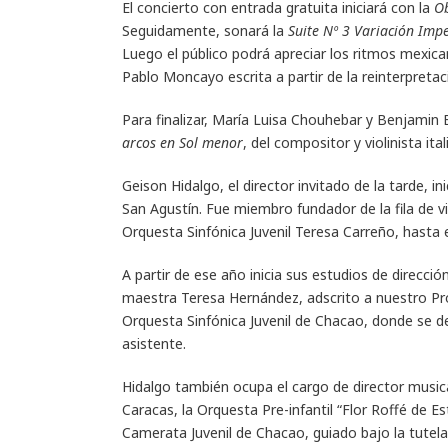
El concierto con entrada gratuita iniciará con la
Ob
Seguidamente, sonará la
Suite Nº 3 Variación Impe
Luego el público podrá apreciar los ritmos mexic
Pablo Moncayo escrita a partir de la reinterpreta
Para finalizar, María Luisa Chouhebar y Benjamin E
arcos en Sol menor
, del compositor y violinista i
Geison Hidalgo, el director invitado de la tarde, in
San Agustín. Fue miembro fundador de la fila de vi
Orquesta Sinfónica Juvenil Teresa Carreño, hasta 
A partir de ese año inicia sus estudios de direcció
maestra Teresa Hernández, adscrito a nuestro Pr
Orquesta Sinfónica Juvenil de Chacao, donde se d
asistente.
Hidalgo también ocupa el cargo de director musica
Caracas, la Orquesta Pre-infantil “Flor Roffé de E
Camerata Juvenil de Chacao, guiado bajo la tutela