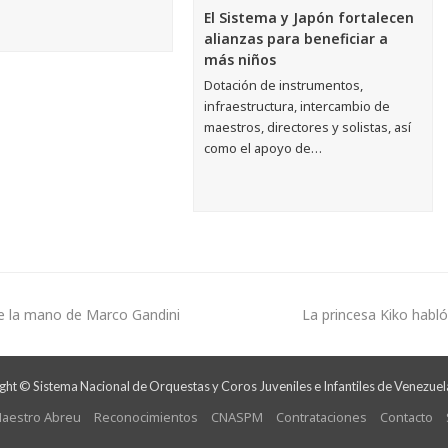
El Sistema y Japón fortalecen
alianzas para beneficiar a
más niños
Dotación de instrumentos,
infraestructura, intercambio de
maestros, directores y solistas, así
como el apoyo de…
de la mano de Marco Gandini
La princesa Kiko habl
ht © Sistema Nacional de Orquestas y Coros Juveniles e Infantiles de Venezuel
aestro Abreu
Reconocimientos
CNASPM
Contrataciones
Contacto