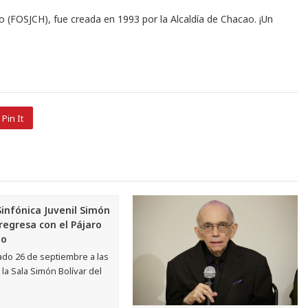
 (FOSJCH), fue creada en 1993 por la Alcaldía de Chacao. ¡Un
Pin It
infónica Juvenil Simón
 regresa con el Pájaro
go
ado 26 de septiembre a las
 la Sala Simón Bolívar del