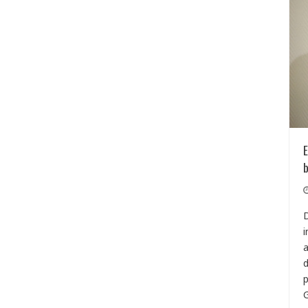
E
b
D
i
a
d
p
G