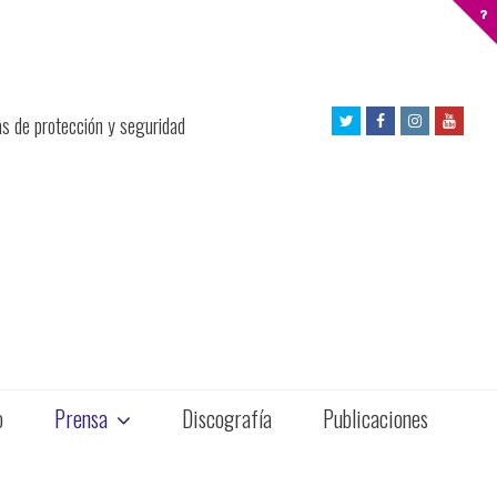
Twitter
Facebook
Instagram
Yout
as de protección y seguridad
Profile
Profile
Profile
Profil
o
Prensa
Discografía
Publicaciones