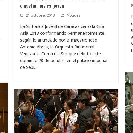
dinastía musical joven
21 octubre, 2013
Noticias
D
c
La Sinfónica Juvenil de Caracas cerró la Gira
ú
Asia 2013 conformando permanentemente,
A
según lo anunciado por el maestro José
s
V
Antonio Abreu, la Orquesta Binacional
l
Venezuela-Corea del Sur, que debutó este
domingo 20 de octubre en el palacio imperial
de Seúl…