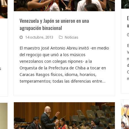
E
Venezuela y Japón se unieron en una
u
agrupación binacional
14 octubre, 2013
Noticias
E
El maestro José Antonio Abreu invitó -en medio
V
del regocijo que unió a los músicos
m
venezolanos con colegas nipones- a la
d
Orquesta de la Prefectura de Chiba a tocar en
s
C
Caracas Rasgos físicos, idioma, horarios,
temperamentos; todas las diferencias entre…